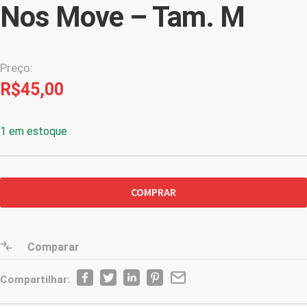
Nos Move – Tam. M
Preço:
R$
45,00
1 em estoque
Baby
COMPRAR
Look
Cor
Cinza
A
Comparar
Lei
Nos
Compartilhar:
Guia