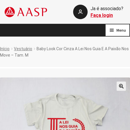
Ja é associado?
Pular
Pular
Faça login
para
para
navegação
o
Menu
conteúdo
Início
Início
Vestuário
Baby Look Cor Cinza A Lei Nos Guia E A Paixão Nos
Move – Tam. M
callback silent login
Carrinho de compras
Comparar
🔍
Fale conosco
FAQ