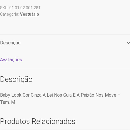
E
SKU:
01.01.02.001.281
A
Categoria:
Vestuário
Paixão
Nos
Move
-
Descrição
Tam.
M
Avaliações
quantidade
Descrição
Baby Look Cor Cinza A Lei Nos Guia E A Paixão Nos Move –
Tam. M
Produtos Relacionados