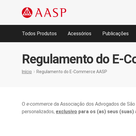
Pular
Pular
para
para
navegação
o
Todos Produtos
Acessórios
Publicações
conteúdo
Início
callback silent login
Carrinho de compras
Compa
Regulamento do E-
Lista de Desejos
Minha conta
Regulamento do E-Co
Início
Regulamento do E-Commerce AASP
Termos e Condições Gerais de Vendas de Produto(s) 
O
e-commerce
da Associação dos Advogados de São P
personalizados,
exclusivo
para os (as) seus (suas)