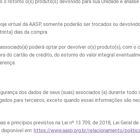
s o retorno o(s) produto(s) devolvido para sua Unidade e análi
loja virtual da AASP, somente poderão ser trocados ou devolvido
rinta) dias da compra.
 associado(a) poderá optar por devolver o(s) produto(s), com 
adora do cartão de crédito, do estorno do valor integral eventu
ferença.
urança dos dados de seus (suas) associados (a) durante todo 
lgados para terceiros, exceto quando essas informações são n
 e princípios previstos na Lei nº 13.709, de 2018, Lei Geral 
 disponível em:
https://www.aasp.org.br/relacionamento/politic