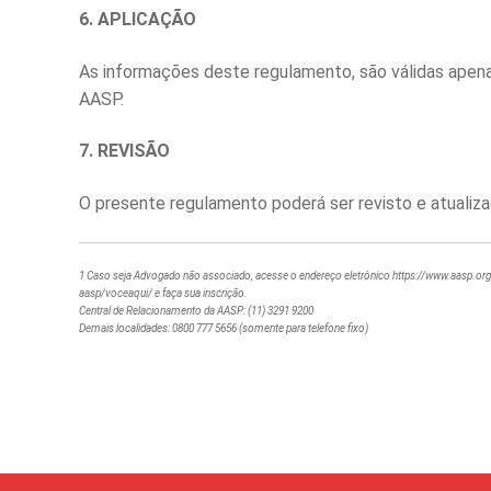
6. APLICAÇÃO
As informações deste regulamento, são válidas apena
AASP.
7. REVISÃO
O presente regulamento poderá ser revisto e atualiz
1 Caso seja Advogado não associado, acesse o endereço eletrônico https://www.aasp.org.
aasp/voceaqui/ e faça sua inscrição.
Central de Relacionamento da AASP: (11) 3291 9200
Demais localidades: 0800 777 5656 (somente para telefone fixo)