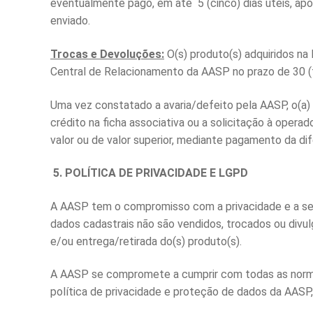
eventualmente pago, em até 5 (cinco) dias úteis, apó
enviado.
Trocas e Devoluções:
O(s) produto(s) adquiridos na 
Central de Relacionamento da AASP no prazo de 30 (t
Uma vez constatado a avaria/defeito pela AASP, o(a)
crédito na ficha associativa ou a solicitação à oper
valor ou de valor superior, mediante pagamento da di
5.
POLÍTICA DE PRIVACIDADE E LGPD
A AASP tem o compromisso com a privacidade e a seg
dados cadastrais não são vendidos, trocados ou divu
e/ou entrega/retirada do(s) produto(s).
A AASP se compromete a cumprir com todas as normas
política de privacidade e proteção de dados da AASP,