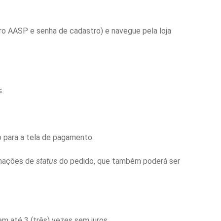
ro AASP e senha de cadastro) e navegue pela loja
.
do para a tela de pagamento.
rmações de
status
do pedido, que também poderá ser
em até 3 (três) vezes sem juros.