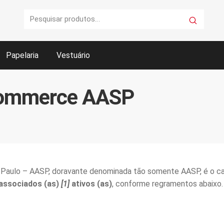
Pesquisar
Pesquisar
por:
Papelaria
Vestuário
rar
Fale conosco
FAQ
Finalizar compra
Garantia e serviços
Commerce AASP
mmerce AASP
Sobre a AASP
Termos e condições
Personalizado(s)
aulo – AASP, doravante denominada tão somente AASP, é o can
 associados (as)
[1]
ativos (as)
, conforme regramentos abaixo.