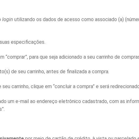
o
login
utilizando os dados de acesso como associado (a) (núme
 suas especificações.
em “comprar”, para que seja adicionado a seu carrinho de compras
o(s) de seu carrinho, antes de finalizada a compra.
e seu carrinho, clique em “concluir a compra” e será redireciona
ado um e-mail ao endereço eletrônico cadastrado, com as info
s”.
usivamente
por meio de cartão de crédito, à vista ou parcelado 