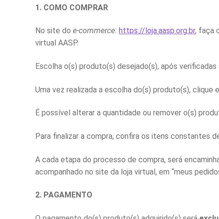
1. COMO COMPRAR
No site do
e-commerce:
https://loja.aasp.org.br
, faça 
virtual AASP.
Escolha o(s) produto(s) desejado(s), após verificadas
Uma vez realizada a escolha do(s) produto(s), clique 
É possível alterar a quantidade ou remover o(s) produt
Para finalizar a compra, confira os itens constantes d
A cada etapa do processo de compra, será encaminh
acompanhado no site da loja virtual, em “meus pedido
2. PAGAMENTO
O pagamento do(s) produto(s) adquirido(s) será
excl