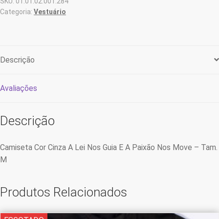
SKU:
01.01.02.001.284
Move
Categoria:
Vestuário
-
Tam.
M
quantidade
Descrição
Avaliações
Descrição
Camiseta Cor Cinza A Lei Nos Guia E A Paixão Nos Move – Tam.
M
Produtos Relacionados