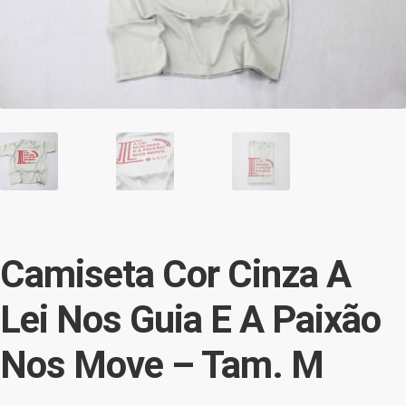
Finalizar compra
Garantia e serviços
Lista de Desejos
Minha conta
Regulamento do E-Commerce AASP
Sobre a AASP
Camiseta Cor Cinza A
Lei Nos Guia E A Paixão
Termos e condições
Nos Move – Tam. M
Termos e Condições Gerais de Vendas de Produto(s)
Personalizado(s)