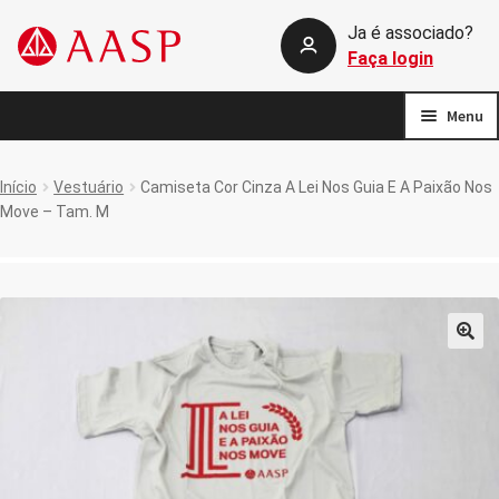
Ja é associado?
Pular
Pular
Faça login
para
para
navegação
o
Menu
conteúdo
Início
Início
Vestuário
Camiseta Cor Cinza A Lei Nos Guia E A Paixão Nos
Move – Tam. M
callback silent login
Carrinho de compras
Comparar
🔍
Fale conosco
FAQ