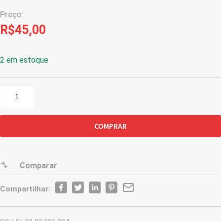
Preço:
R$
45,00
2 em estoque
Camiseta
Cor
Cinza
COMPRAR
A
Lei
Nos
Guia
Comparar
E
Compartilhar:
A
Paixão
Nos