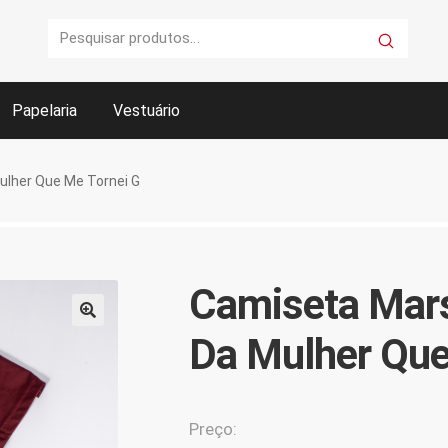
Pesquisar
Pesquisar
por:
Papelaria
Vestuário
rar
Fale conosco
FAQ
Finalizar compra
Garantia e serviços
ulher Que Me Tornei G
mmerce AASP
Sobre a AASP
Termos e condições
Personalizado(s)
Camiseta Mars
🔍
Da Mulher Que
Preço: