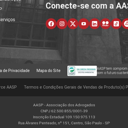
Conecte-se com a A
P
erviços
AASP tem comprom
ca de Privacidade
Mapa do Site
com o futuro sustent
rce AASP
Termos e Condições Gerais de Vendas de Produto(s) P
AASP - Associação dos Advogados
CNPJ 62.500.855/0001-39
Inscrição Estadual 109.150.975.113
Rua Álvares Penteado, nº 151, Centro, São Paulo - SP