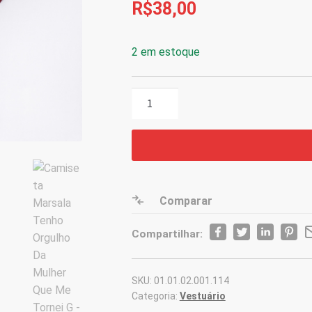
R$
38,00
2 em estoque
Camiseta
Marsala
Tenho
Orgulho
Da
Mulher
Que
Comparar
Me
Compartilhar:
Tornei
G
quantidade
SKU:
01.01.02.001.114
Categoria:
Vestuário