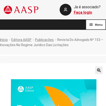
Ja é associado?
Pular
Pular
Faça login
para
para
navegação
o
Menu
conteúdo
Início
Início
Editora AASP
Publicações
Revista Do Advogado Nº 153 –
Inovações No Regime Jurídico Das Licitações
callback silent login
Carrinho de compras
Comparar
🔍
Fale conosco
FAQ