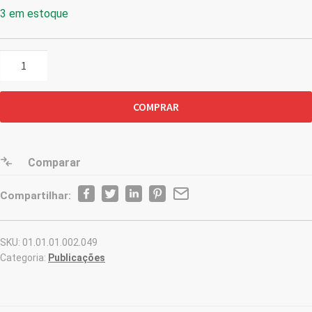
3 em estoque
Revista
Do
Advogado
COMPRAR
Nº
153
-
Inovações
Comparar
No
Compartilhar:
Regime
Jurídico
Das
SKU:
01.01.01.002.049
Licitações
Categoria:
Publicações
quantidade