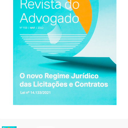
Finalizar compra
Garantia e serviços
Lista de Desejos
Minha conta
Regulamento do E-Commerce AASP
Sobre a AASP
Termos e condições
Termos e Condições Gerais de Vendas de Produto(s)
Personalizado(s)