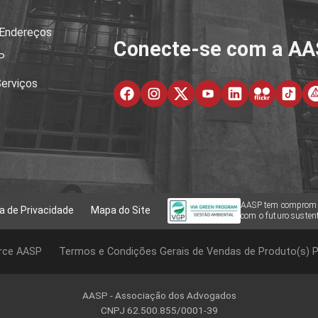
 Endereços
Conecte-se com a A
P
erviços
AASP tem comprom
ca de Privacidade
Mapa do Site
com o futuro sustent
rce AASP
Termos e Condições Gerais de Vendas de Produto(s) P
AASP - Associação dos Advogados
CNPJ 62.500.855/0001-39