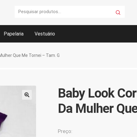
Pesquisar
Pesquisar
por:
Papelaria
Vestuário
rar
Fale conosco
FAQ
Finalizar compra
Garantia e serviços
Mulher Que Me Tornei – Tam. G
mmerce AASP
Sobre a AASP
Termos e condições
Personalizado(s)
Baby Look Cor
🔍
Da Mulher Que
Preço: