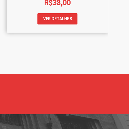
R$
38,00
VER DETALHES