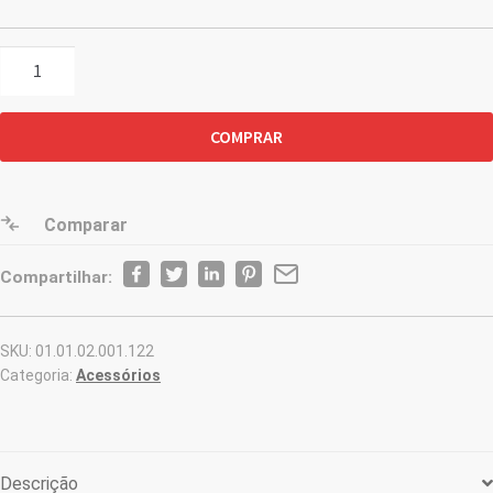
Máscara
Preta
Personalizada
COMPRAR
quantidade
Comparar
Compartilhar:
SKU:
01.01.02.001.122
Categoria:
Acessórios
Descrição